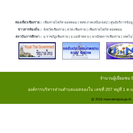
ท่องเที่ยวเชียงราย :
เชียงรายโฟกัส ดอทคอม
|
ททท.ภาคเหนือเขต2
|
ศูนย์บริการข้อมู
ข่าวสารท้องถิ่น :
จังหวัดเชียงราย
|
สวท.เชียงราย
|
เชียงรายโฟกัส ดอทคอม
สถาบันการศึกษา :
ม.ราชภัฏเชียงราย
|
ม.แม่ฟ้าหลวง
|
พาณิชยการเชียงราย
|
เทคโนโ
จำนวนผู้เยี่ยมชม 
องค์การบริหารส่วนตำบลแม่สลองใน เลขที่ 207 หมู่ที่ 1 
@ 2016 maesalongnai.go.th. A