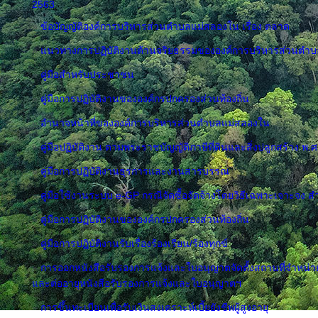
2563
»
ข้อบัญญัติองค์การบริหารส่วนตำบลแม่สลองใน เรื่อง ตลาด
»
แนวทางการปฏิบัติงานด้านจริยธรรมขององค์การบริหารส่วนตำ
»
คู่มือสำหรับประชาชน
»
คู่มือการปฏิบัติงานขององค์กรปกครองส่วนท้องถิ่น
»
อำนาจหน้าที่ขององค์การบริหารส่วนตำบลแม่สลองใน
»
คู่มือปฏิบัติงาน ตามพระราชบัญญัติภาษีที่ดินและสิ่งปลูกสร้าง พ.
»
คู่มือการปฏิบัติงานธุรการและงานสารบรรณ
»
คู่มือใช้งานระบบ e-GP กรณีจัดซื้อจัดจ้างโดยวิธีเฉพาะเจาะจง 
»
คู่มือการปฏิบัติงานขององค์กรปกครองส่วนท้องถิ่น
»
คู่มือการปฏิบัติงานรับเรื่องร้องเรียน/ร้องทุกข์
»
การออกหนังสือรับรองการแจ้งและใบอนุญาตจัดตั้งสถานที่จำหน
และต่ออายุหนังสือรับรองการแจ้งและใบอนุญาตฯ
»
การขึ้นทะเบียนเพื่อรับเงินสงเคราะห์เบี้ยยังชีพผู้สูงอายุ