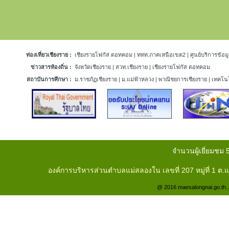
ท่องเที่ยวเชียงราย :
เชียงรายโฟกัส ดอทคอม
|
ททท.ภาคเหนือเขต2
|
ศูนย์บริการข้อมู
ข่าวสารท้องถิ่น :
จังหวัดเชียงราย
|
สวท.เชียงราย
|
เชียงรายโฟกัส ดอทคอม
สถาบันการศึกษา :
ม.ราชภัฏเชียงราย
|
ม.แม่ฟ้าหลวง
|
พาณิชยการเชียงราย
|
เทคโนโ
จำนวนผู้เยี่ยมชม 
องค์การบริหารส่วนตำบลแม่สลองใน เลขที่ 207 หมู่ที่ 1 
@ 2016 maesalongnai.go.th. A